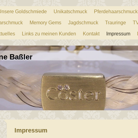
Unsere Goldschmiede
Unikatschmuck
Pferdehaarschmuck
arschmuck
Memory Gems
Jagdschmuck
Trauringe
TV
tuelles
Links zu meinen Kunden
Kontakt
Impressum
ne Baßler
Impressum